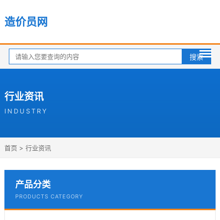
造价员网
行业资讯
INDUSTRY
首页
>
行业资讯
产品分类
PRODUCTS CATEGORY