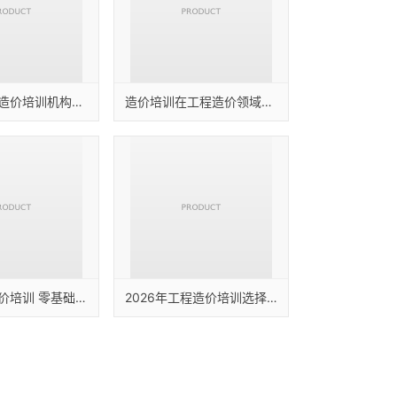
攀枝花工程造价培训机构：服务内容与适配场景说明
造价培训在工程造价领域的应用方向与选型关注点
南充工程造价培训 零基础工程造价培训学校
2026年工程造价培训选择指南：适配建筑行业多场景学习需求