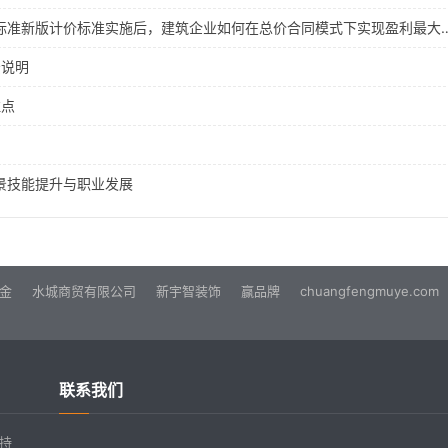
张国栋栋梁企业定额：2024版工程量清单计价标准新版计价标准实施
景说明
注点
景技能提升与职业发展
金
水城商贸有限公司
新宇智装饰
赢品牌
chuangfengmuye.com
联系我们
持