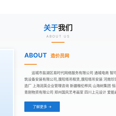
关于
我们
ABOUT US
ABOUT
造价员网
运城市盐湖区易时代网络服务有限公司 通城电商 智玲
筑设备安装有限公司,濮阳塔吊租赁,濮阳塔吊安装 河南珍
造厂 上海润英企业管理咨询 新疆楷伦桦风 山海树集团 
青刚物资有限公司 郑州国风艺考画室 四川上元设计 爱能
了解更多 →