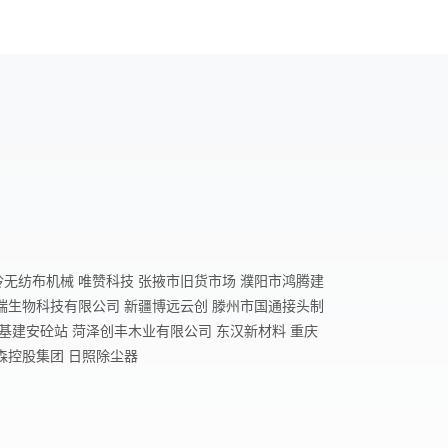
无纺布机械 唯赞科技 张掖市旧货市场 濮阳市鸿腾建
瑞生物科技有限公司 新疆博远云创 滕州市国通接头制
恒基建安砼站 菏泽创丰木业有限公司 东汉新材料 重庆
森控股集团 日照除尘器