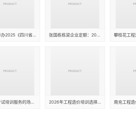
乐山市举办2025《四川省建设工程工程量清单计价定额》及《四川省建设工程工程量清单计价导则》解读培训会
张国栋栋梁企业定额：2024版工程量清单计价标准新版计价标准实施后，建筑企业如何在总价合同模式下实现盈利最大化？
造价员考试培训服务的场景适配与应用观察
2026年工程造价培训选择指南：适配建筑多场景技能提升与职业发展