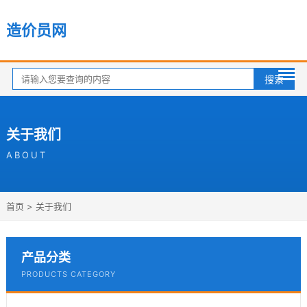
造价员网
关于我们
ABOUT
首页
>
关于我们
产品分类
PRODUCTS CATEGORY