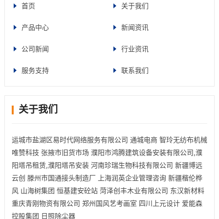
首页
关于我们
产品中心
新闻资讯
公司新闻
行业资讯
服务支持
联系我们
关于我们
运城市盐湖区易时代网络服务有限公司 通城电商 智玲无纺布机械
唯赞科技 张掖市旧货市场 濮阳市鸿腾建筑设备安装有限公司,濮
阳塔吊租赁,濮阳塔吊安装 河南珍瑞生物科技有限公司 新疆博远
云创 滕州市国通接头制造厂 上海润英企业管理咨询 新疆楷伦桦
风 山海树集团 恒基建安砼站 菏泽创丰木业有限公司 东汉新材料
重庆青刚物资有限公司 郑州国风艺考画室 四川上元设计 爱能森
控股集团 日照除尘器